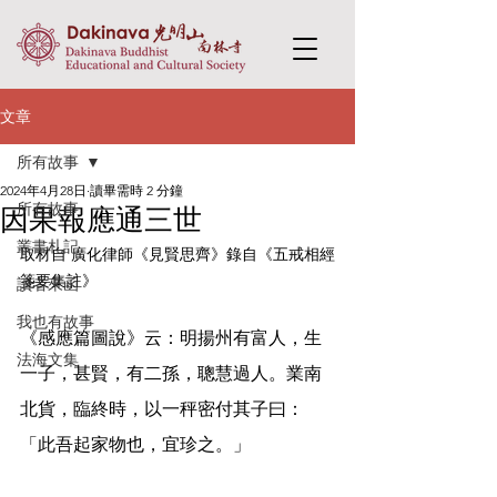
文章
所有故事
2024年4月28日
讀畢需時 2 分鐘
所有故事
因果報應通三世
叢書札記
取材自 廣化律師《見賢思齊》錄自《五戒相經
箋要集註》
讀者來函
我也有故事
《感應篇圖說》云：明揚州有富人，生
法海文集
一子，甚賢，有二孫，聰慧過人。業南
北貨，臨終時，以一秤密付其子曰：
「此吾起家物也，宜珍之。」