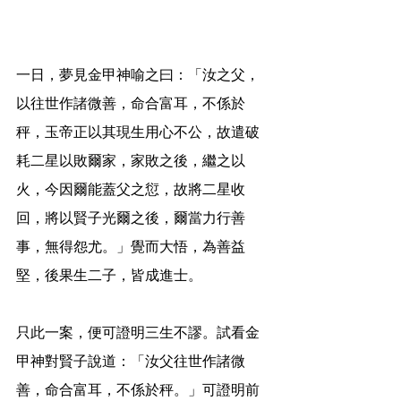
一日，夢見金甲神喻之曰：「汝之父，
以往世作諸微善，命合富耳，不係於
秤，玉帝正以其現生用心不公，故遣破
耗二星以敗爾家，家敗之後，繼之以
火，今因爾能蓋父之愆，故將二星收
回，將以賢子光爾之後，爾當力行善
事，無得怨尤。」覺而大悟，為善益
堅，後果生二子，皆成進士。
只此一案，便可證明三生不謬。試看金
甲神對賢子說道：「汝父往世作諸微
善，命合富耳，不係於秤。」可證明前