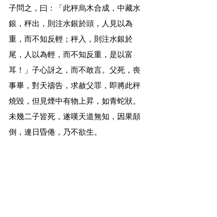
子問之，曰：「此秤烏木合成，中藏水
銀，秤出，則注水銀於頭，人見以為
重，而不知反輕；秤入，則注水銀於
尾，人以為輕，而不知反重，是以富
耳！」子心訝之，而不敢言。父死，喪
事畢，對天禱告，求赦父罪，即將此秤
燒毀，但見煙中有物上昇，如青蛇狀。
未幾二子皆死，遂嘆天道無知，因果顛
倒，連日昏倦，乃不欲生。