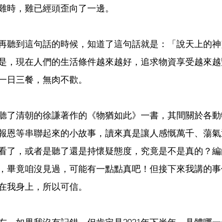
雞時，雞已經頭歪向了一邊。
再聽到這句話的時候，知道了這句話就是：「說天上的神
是，現在人們的生活條件越來越好，追求物資享受越來越
一日三餐，無肉不歡。
聽了清朝的徐謙著作的《物猶如此》一書，其間關於各動
報恩等串聯起來的小故事，讀來真是讓人感慨萬千、蕩氣
看了，或者是聽了還是持懷疑態度，究竟是不是真的？編
，畢竟咱沒見過，可能有一點點真吧！但接下來我講的事
在我身上，所以可信。