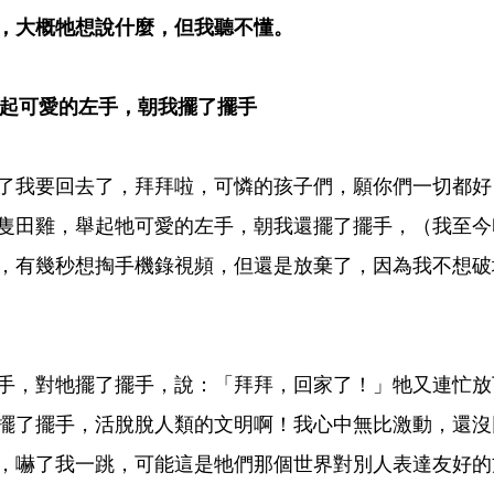
，大概牠想說什麼，但我聽不懂。
起可愛的左手，朝我擺了擺手
了我要回去了，拜拜啦，可憐的孩子們，願你們一切都好
隻田雞，舉起牠可愛的左手，朝我還擺了擺手，（我至今
，有幾秒想掏手機錄視頻，但還是放棄了，因為我不想破
手，對牠擺了擺手，說：「拜拜，回家了！」牠又連忙放
擺了擺手，活脫脫人類的文明啊！我心中無比激動，還沒
，嚇了我一跳，可能這是牠們那個世界對別人表達友好的