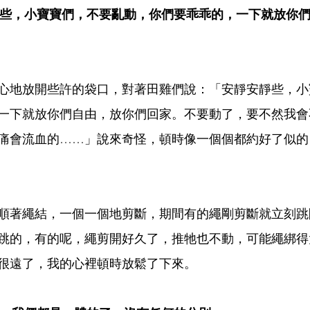
些，小寶寶們，不要亂動，你們要乖乖的，一下就放你
心地放開些許的袋口，對著田雞們說：「安靜安靜些，小
一下就放你們自由，放你們回家。不要動了，要不然我會
痛會流血的……」說來奇怪，頓時像一個個都約好了似的
順著繩結，一個一個地剪斷，期間有的繩剛剪斷就立刻跳
跳的，有的呢，繩剪開好久了，推牠也不動，可能繩綁得
很遠了，我的心裡頓時放鬆了下來。