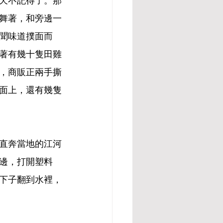
一天不記得了。那
舞著，和旁邊一
聞味道撲面而
著有幾十隻田雞
，商販正兩手撕
面上，還有幾隻
直奔當地的江河
邊，打開塑料
下子翻到水裡，