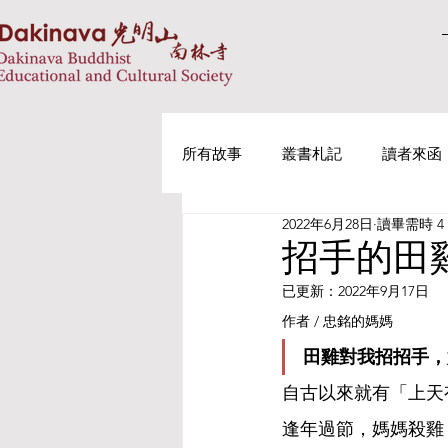
所有故事
叢書札記
讀者來函
2022年6月28日
讀畢需時 4
招手的田
已更新：
2022年9月17日
作者 / 忠銘的媽媽
田雞對我招招手，
自古以來就有「上天
逢年過節，媽媽殺雞