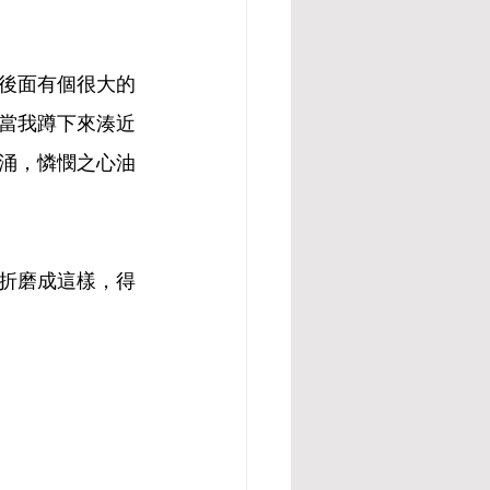
後面有個很大的
當我蹲下來湊近
涌，憐憫之心油
折磨成這樣，得