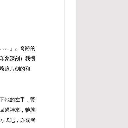
……」。奇跡的
印象深刻）我愣
壞這片刻的和
下牠的左手，豎
回過神來，牠就
方式吧，亦或者