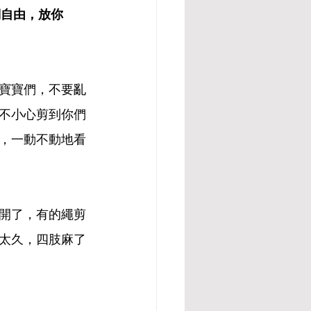
們自由，放你
寶寶們，不要亂
不小心剪到你們
，一動不動地看
開了，有的繩剪
太久，四肢麻了