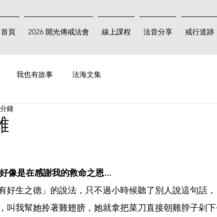
首頁
2026 開光傳戒法會
線上課程
法音分享
戒行道跡
我也有故事
法海文集
 分鐘
雞
好像是在感謝我的救命之恩...
有好生之德」的說法，只不過小時候聽了別人說這句話，
，叫我幫她拎著雞翅膀，她就拿把菜刀直接朝雞脖子剁下