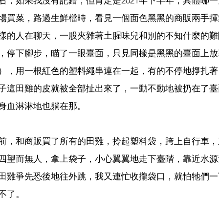
份左右，如果我沒有記錯，但肯定是2021年下半年，具體哪
場買菜，路過生鮮檔時，看見一個面色黑黑的商販兩手揮
樣的人在聊天，一股夾雜著土腥味兒和別的不知什麼的難
，停下腳步，瞄了一眼臺面，只見同樣是黑黑的臺面上放
），用一根紅色的塑料繩串連在一起，有的不停地掙扎著
子這田雞的皮就被全部扯出來了，一動不動地被扔在了臺
身血淋淋地也躺在那。
前，和商販買了所有的田雞，拎起塑料袋，跨上自行車，
四望而無人，拿上袋子，小心翼翼地走下臺階，靠近水源
田雞爭先恐後地往外跳，我又連忙收攏袋口，就怕牠們一
不了。