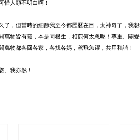
可惜人類不明白啊！
久了，但當時的細節我至今都歷歷在目，太神奇了，我想
間萬物皆有靈，本是同根生，相煎何太急呢！尊重、關愛
間萬物都各回各家，各找各媽，鳶飛魚躍，共用和諧！
您、我亦然！