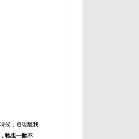
時候，發現離我
，牠也一動不