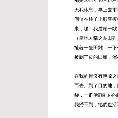
那是2021年10月
天我休息，早上去市
個倚在柱子上顧客模
來，呃！我眉頭一皺
（當地人稱之為田雞
扯著一隻田雞，一下
被剝了皮的田雞，渾
在我的胃沒有翻騰之
而去。到了目的地，
袋，一群活蹦亂跳的
我撈不到，牠們也活