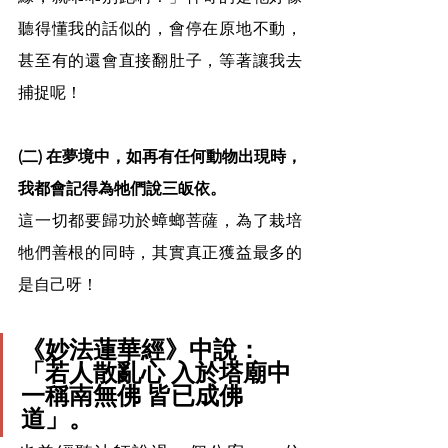
聽得懂我的話似的，會停在原地不動，
甚至有的還會直接翻肚子，等著讓我去
捕捉呢！
(二) 在夢境中，如再有任何動物出現時，
我都會記得為牠們說三皈依。
這一切都要歸功於蟑螂菩薩，為了栽培
牠們善根的同時，其實真正獲益最多的
是自己呀！
《妙法蓮華經》中說：
「若人散亂心 入於塔廟中 
一稱南無佛 皆已成佛
道」。