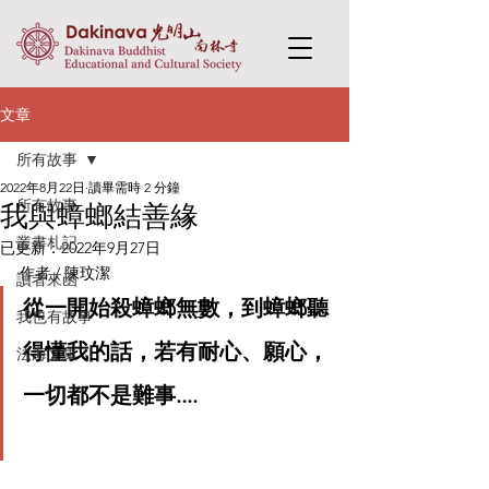
文章
所有故事
2022年8月22日
讀畢需時 2 分鐘
所有故事
我與蟑螂結善緣
叢書札記
已更新：
2022年9月27日
作者 / 陳玟潔
讀者來函
從一開始殺蟑螂無數，到蟑螂聽
我也有故事
得懂我的話，若有耐心、願心，
法海文集
一切都不是難事....  