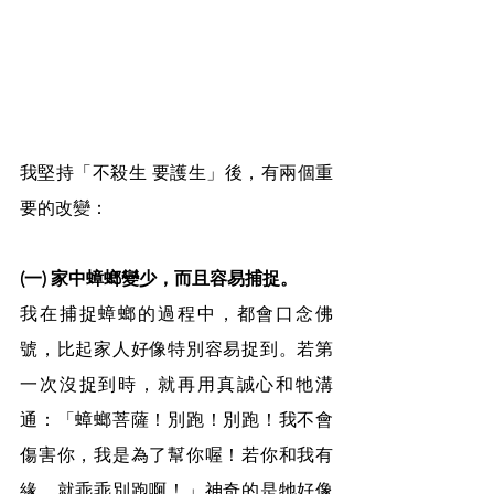
我堅持「不殺生 要護生」後，有兩個重
要的改變：
(一) 家中蟑螂變少，而且容易捕捉。
我在捕捉蟑螂的過程中，都會口念佛
號，比起家人好像特別容易捉到。若第
一次沒捉到時，就再用真誠心和牠溝
通：「蟑螂菩薩！別跑！別跑！我不會
傷害你，我是為了幫你喔！若你和我有
緣，就乖乖別跑啊！」神奇的是牠好像