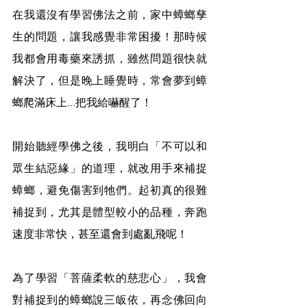
在我還沒有學習佛法之前，家中蟑螂孳
生的問題，讓我感覺非常困擾！那時候
我都會用毒藥來誘抓，雖然問題很快就
解決了，但是晚上睡覺時，常會夢到蟑
螂爬滿床上...把我給嚇醒了！
開始聽經學佛之後，我明白「不可以和
眾生結惡緣」的道理，就改用手來補捉
蟑螂，避免傷害到牠們。起初真的很難
補捉到，尤其是體型較小的品種，奔跑
速度非常快，甚至還會到處亂飛呢！
為了學習「菩薩柔軟的慈悲心」，我會
對補捉到的蟑螂說三皈依，再念佛回向