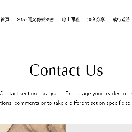
首頁
2026 開光傳戒法會
線上課程
法音分享
戒行道跡
Contact Us
r Contact section paragraph. Encourage your reader to r
ions, comments or to take a different action specific to 