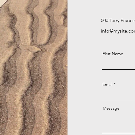
500 Terry Franci
info@mysite.c
First Name
Email
Message