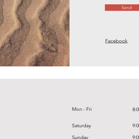
Send
Facebook
Mon - Fri
8:
Saturday
9:
​Sunday
9: