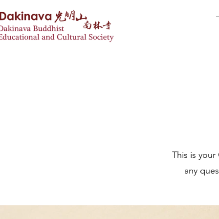
This is you
any quest